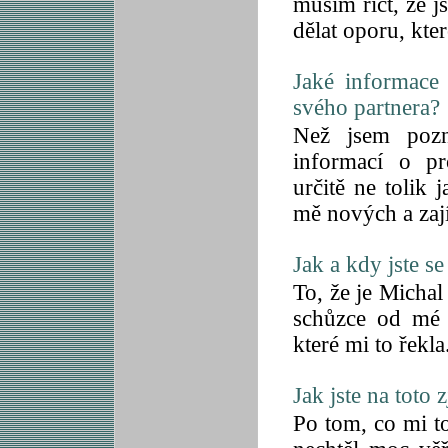
musím říct, že 
dělat oporu, kte
Jaké informace 
svého partnera?
Než jsem pozn
informací o pr
určitě ne tolik
mě nových a zaj
Jak a kdy jste s
To, že je Michal
schůzce od mé 
které mi to řekla
Jak jste na toto z
Po tom, co mi t