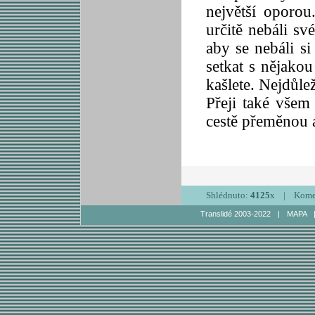
největší oporo
určitě nebáli sv
aby se nebáli si
setkat s nějakou
kašlete. Nejdůleži
Přeji také všem
cestě přeměnou a
Shlédnuto:
4125
x | Kome
Translidé 2003-2022
|
MAPA