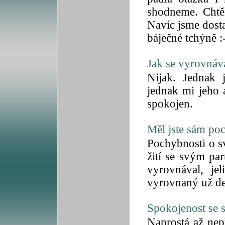
shodneme. Chtěl
Navíc jsme dost
báječné tchýně :
Jak se vyrovnává
Nijak. Jednak 
jednak mi jeho 
spokojen.
Měl jste sám poc
Pochybnosti o s
žití se svým pa
vyrovnával, je
vyrovnaný už de
Spokojenost se 
Naprostá až nep