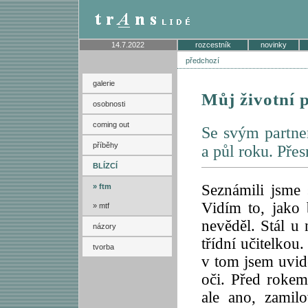
14.7.2022
rozcestník
novinky
předchozí
galerie
Můj životní 
osobnosti
coming out
Se svým partne
příběhy
a půl roku. Přes
BLÍZCÍ
Seznámili jsme 
» ftm
Vidím to, jako
» mtf
nevěděl. Stál u
názory
třídní učitelkou
tvorba
v tom jsem uvid
oči. Před rokem
ale ano, zamil