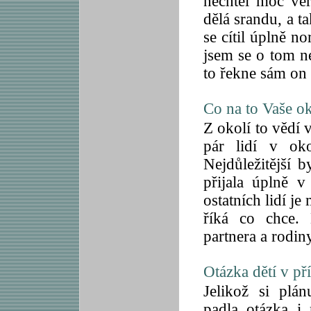
nechtěl moc věř
dělá srandu, a t
se cítil úplně n
jsem se o tom n
to řekne sám on
Co na to Vaše ok
Z okolí to vědí 
pár lidí v ok
Nejdůležitější 
přijala úplně 
ostatních lidí j
říká co chce. 
partnera a rodin
Otázka dětí v př
Jelikož si plá
padla otázka i