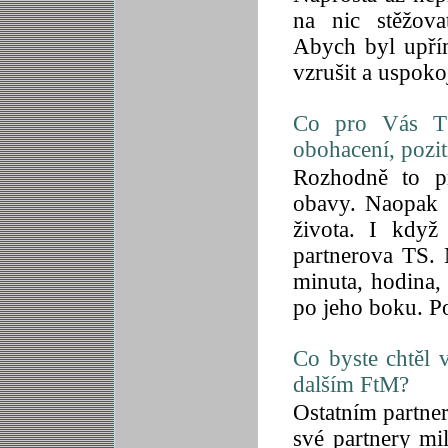
na nic stěžova
Abych byl upří
vzrušit a uspokoj
Co pro Vás TS
obohacení, pozit
Rozhodně to p
obavy. Naopak 
života. I když
partnerova TS. 
minuta, hodina,
po jeho boku. P
Co byste chtěl 
dalším FtM?
Ostatním partne
své partnery mi