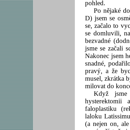
pohled.
Po nějaké do
D) jsem se osmě
se, začalo to vy
se domluvili, n
bezvadné (dodn
jsme se začali s
Nakonec jsem ho 
snadné, podařil
pravý, a že by
musel, zkrátka b
milovat do konc
Když jsme 
hysterektomii 
faloplastiku (
laloku Latissimu
(a nejen on, ale