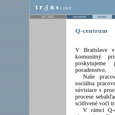
14.7.2022
rozcestník
novinky
Q-centrum
V Bratislave 
komunitný pr
poskytujeme 
poradenstvo.
Naše pracov
sociálna praco
súvisiace s pr
procese sebahľa
scitlivené voči tr
V rámci Q-c