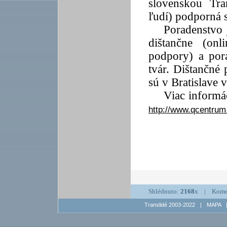
slovenskou Tra
ľudí) podporná s
Poradenstvo 
dištančne (onl
podpory) a por
tvár. Dištančné
sú v Bratislave 
Viac informác
http://www.qcentrum
Shlédnuto:
2168
x | Kome
Translidé 2003-2022
|
MAPA