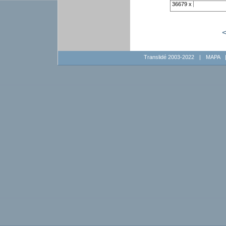
36679 x
Translidé 2003-2022
|
MAPA