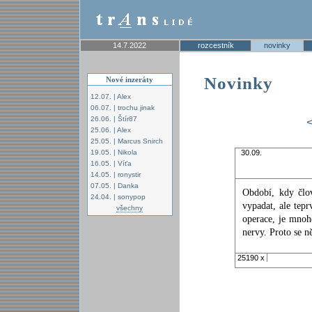
14.7.2022
rozcestník
novinky
Novinky
Nové inzeráty
12.07. | Alex
06.07. | trochu jinak
26.06. | Štír87
25.06. | Alex
25.05. | Marcus Snirch
19.05. | Nikola
30.09.
16.05. | Víťa
14.05. | ronystir
07.05. | Danka
Období, kdy člov
24.04. | sonypop
vypadat, ale tep
všechny
operace, je mnoh
nervy. Proto se n
25190 x