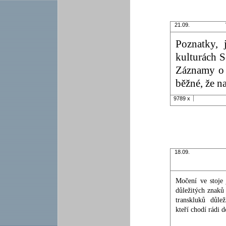
21.09.
Poznatky,
kulturách S
Záznamy o s
běžné, že na
9789 x
18.09.
Močení ve stoje
důležitých znaků 
transkluků důlež
kteří chodí rádi d