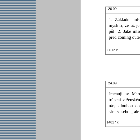
26.09.
1. Základní inf
myslím, že už je
půl. 2. Jaké inf
před coming oute
6012 x
24.09.
Jmenuji se Ma
trápení v ženské
nás, dlouhou d
sám se sebou, ale 
14017 x